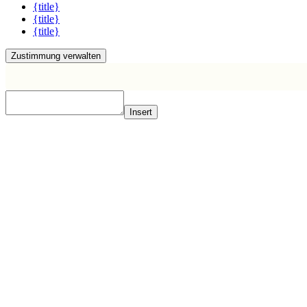
{title}
{title}
{title}
Zustimmung verwalten
Insert