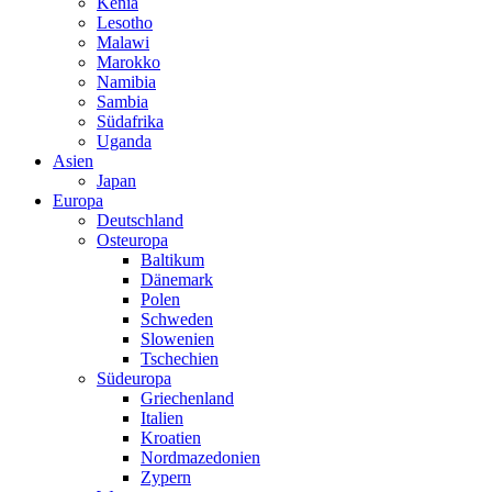
Kenia
Lesotho
Malawi
Marokko
Namibia
Sambia
Südafrika
Uganda
Asien
Japan
Europa
Deutschland
Osteuropa
Baltikum
Dänemark
Polen
Schweden
Slowenien
Tschechien
Südeuropa
Griechenland
Italien
Kroatien
Nordmazedonien
Zypern