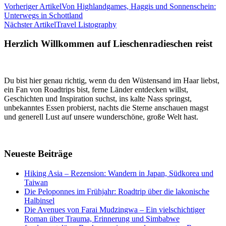
Vorheriger Artikel
Von Highlandgames, Haggis und Sonnenschein:
Unterwegs in Schottland
Nächster Artikel
Travel Listography
Herzlich Willkommen auf Lieschenradieschen reist
Du bist hier genau richtig, wenn du den Wüstensand im Haar liebst,
ein Fan von Roadtrips bist, ferne Länder entdecken willst,
Geschichten und Inspiration suchst, ins kalte Nass springst,
unbekanntes Essen probierst, nachts die Sterne anschauen magst
und generell Lust auf unsere wunderschöne, große Welt hast.
Neueste Beiträge
Hiking Asia – Rezension: Wandern in Japan, Südkorea und
Taiwan
Die Peloponnes im Frühjahr: Roadtrip über die lakonische
Halbinsel
Die Avenues von Farai Mudzingwa – Ein vielschichtiger
Roman über Trauma, Erinnerung und Simbabwe