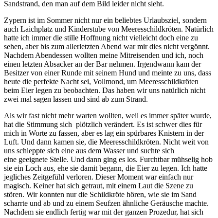
Sandstrand, den man auf dem Bild leider nicht sieht.
Zypern ist im Sommer nicht nur ein beliebtes Urlaubsziel, sondern
auch Laichplatz und Kinderstube von Meeresschildkröten. Natürlich
hatte ich immer die stille Hoffnung nicht vielleicht doch eine zu
sehen, aber bis zum allerletzten Abend war mir dies nicht vergönnt.
Nachdem Abendessen wollten meine Mitreisenden und ich, noch
einen letzten Absacker an der Bar nehmen. Irgendwann kam der
Besitzer von einer Runde mit seinem Hund und meinte zu uns, dass
heute die perfekte Nacht sei, Vollmond, um Meeresschildkröten
beim Eier legen zu beobachten. Das haben wir uns natürlich nicht
zwei mal sagen lassen und sind ab zum Strand.
Als wir fast nicht mehr warten wollten, weil es immer später wurde,
hat die Stimmung sich plötzlich verändert. Es ist schwer dies für
mich in Worte zu fassen, aber es lag ein spürbares Knistern in der
Luft. Und dann kamen sie, die Meeresschildkröten. Nicht weit von
uns schleppte sich eine aus dem Wasser und suchte sich
eine geeignete Stelle. Und dann ging es los. Furchtbar mühselig hob
sie ein Loch aus, ehe sie damit begann, die Eier zu legen. Ich hatte
jegliches Zeitgefühl verloren. Dieser Moment war einfach nur
magisch. Keiner hat sich getraut, mit einem Laut die Szene zu
stören. Wir konnten nur die Schildkröte hören, wie sie im Sand
scharrte und ab und zu einem Seufzen ähnliche Geräusche machte.
Nachdem sie endlich fertig war mit der ganzen Prozedur, hat sich