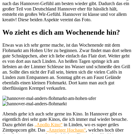
nach das Hannover-Gefühl am besten wieder gibt. Dadurch das ein
großer Teil von Deutschland Hannover eher für hässlich hält,
entsteht ein großes Wir-Gefühl. Hannover ist klasse und vor allem
kreativ! Diese beiden Aspekte vereint das Foto.
Wo zieht es dich am Wochenende hin?
Etwas was ich sehr gerne mache, ist das Wochenende mit dem
Flohmarkt am Hohen Ufer zu beginnen. Zwar findet man dort selten
gute Schnäppchen, aber ich liebe einfach das Flair dort. Weiter geht
es von dort aus nach Linden. An heißen Tagen springe ich am
liebsten an der Limmer Schleuse ins Wasser und schmeiße den Grill
an. Sollte dies nicht der Fall sein, bieten sich die vielen Cafés in
Linden zum Entspannen an. Sonntag gibt es am Faust Gelände
ebenfalls einen kleinen Flohmarkt. Dort kann man auch gut
überflüssigen Krempel verkaufen.
Abends gehe ich auch sehr gerne ins Kino. In Hannover gibt es
eigentlich drei sehr gute Kinos, die ich immer mal wieder besuche.
Dazu gehört das
„Apollo Kino“
in Linden, wo es super geiles
Zimtpopcorn gibt. Das
„Anzeiger Hochaus“
, welches hoch über