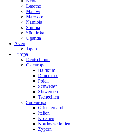
Kenia
Lesotho
Malawi
Marokko
Namibia
Sambia
Südafrika
Uganda
Asien
Japan
Europa
Deutschland
Osteuropa
Baltikum
Dänemark
Polen
Schweden
Slowenien
Tschechien
Südeuropa
Griechenland
Italien
Kroatien
Nordmazedonien
Zypern