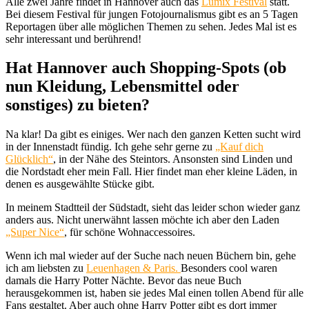
Alle zwei Jahre findet in Hannover auch das
Lumix Festival
statt.
Bei diesem Festival für jungen Fotojournalismus gibt es an 5 Tagen
Reportagen über alle möglichen Themen zu sehen. Jedes Mal ist es
sehr interessant und berührend!
Hat Hannover auch Shopping-Spots (ob
nun Kleidung, Lebensmittel oder
sonstiges) zu bieten?
Na klar! Da gibt es einiges. Wer nach den ganzen Ketten sucht wird
in der Innenstadt fündig. Ich gehe sehr gerne zu
„Kauf dich
Glücklich“
, in der Nähe des Steintors. Ansonsten sind Linden und
die Nordstadt eher mein Fall. Hier findet man eher kleine Läden, in
denen es ausgewählte Stücke gibt.
In meinem Stadtteil der Südstadt, sieht das leider schon wieder ganz
anders aus. Nicht unerwähnt lassen möchte ich aber den Laden
„Super Nice“
, für schöne Wohnaccessoires.
Wenn ich mal wieder auf der Suche nach neuen Büchern bin, gehe
ich am liebsten zu
Leuenhagen & Paris.
Besonders cool waren
damals die Harry Potter Nächte. Bevor das neue Buch
herausgekommen ist, haben sie jedes Mal einen tollen Abend für alle
Fans gestaltet. Aber auch ohne Harry Potter gibt es dort immer