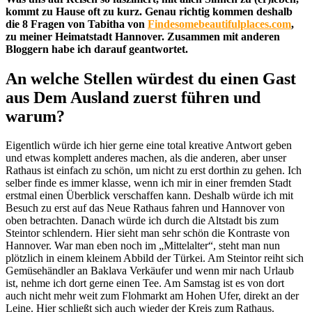
kommt zu Hause oft zu kurz. Genau richtig kommen deshalb
die 8 Fragen von Tabitha von
Findesomebeautifulplaces.com
,
zu meiner Heimatstadt Hannover. Zusammen mit anderen
Bloggern habe ich darauf geantwortet.
An welche Stellen würdest du einen Gast
aus Dem Ausland zuerst führen und
warum?
Eigentlich würde ich hier gerne eine total kreative Antwort geben
und etwas komplett anderes machen, als die anderen, aber unser
Rathaus ist einfach zu schön, um nicht zu erst dorthin zu gehen. Ich
selber finde es immer klasse, wenn ich mir in einer fremden Stadt
erstmal einen Überblick verschaffen kann. Deshalb würde ich mit
Besuch zu erst auf das Neue Rathaus fahren und Hannover von
oben betrachten. Danach würde ich durch die Altstadt bis zum
Steintor schlendern. Hier sieht man sehr schön die Kontraste von
Hannover. War man eben noch im „Mittelalter“, steht man nun
plötzlich in einem kleinem Abbild der Türkei. Am Steintor reiht sich
Gemüsehändler an Baklava Verkäufer und wenn mir nach Urlaub
ist, nehme ich dort gerne einen Tee. Am Samstag ist es von dort
auch nicht mehr weit zum Flohmarkt am Hohen Ufer, direkt an der
Leine. Hier schließt sich auch wieder der Kreis zum Rathaus.