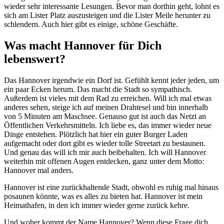
wieder sehr interessante Lesungen. Bevor man dorthin geht, lohnt es
sich am Lister Platz auszusteigen und die Lister Meile herunter zu
schlendern. Auch hier gibt es einige, schöne Geschäfte.
Was macht Hannover für Dich
lebenswert?
Das Hannover irgendwie ein Dorf ist. Gefühlt kennt jeder jeden, um
ein paar Ecken herum. Das macht die Stadt so sympathisch.
Außerdem ist vieles mit dem Rad zu erreichen. Will ich mal etwas
anderes sehen, steige ich auf meinen Drahtesel und bin innerhalb
von 5 Minuten am Maschsee. Genauso gut ist auch das Netzt an
Öffentlichen Verkehrsmitteln. Ich liebe es, das immer wieder neue
Dinge entstehen. Plötzlich hat hier ein guter Burger Laden
aufgemacht oder dort gibt es wieder tolle Streetart zu bestaunen.
Und genau das will ich mir auch beibehalten. Ich will Hannover
weiterhin mit offenen Augen entdecken, ganz unter dem Motto:
Hannover mal anders.
Hannover ist eine zurückhaltende Stadt, obwohl es ruhig mal hinaus
posaunen könnte, was es alles zu bieten hat. Hannover ist mein
Heimathafen, in den ich immer wieder gerne zurück kehre.
Und woher kommt der Name Hannover? Wenn diese Frage dich