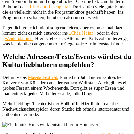
dem Steintor thront und unglaublichen Charme hat. Und hinterm
Bahnhof das
„Kino am Raschplatz“
. Dort laufen viele gute Filme,
die es vielleicht nicht in die Programmkinos geschafft haben. Ins
Programm zu schauen, lohnt sich also immer wieder.
Eigentlich gehe ich nicht so gerne feiern, aber wenn es mal dazu
kommt, zieht es mich entweder ins
„Chéz Heinz“
oder in den
„Weidendamm“
. Hier ist eher das Alternative Partyvolk unterwegs,
was ich deutlich angenehmer im Gegensatz zur Innenstadt finde.
Welche Adressen/Feste/Events würdest du
Kulturliebhabern empfehlen?
Definitiv das
Masala Festival.
Einmal im Jahr finden zahlreiche
Konzerte von Künstlern aus der ganzen Welt statt. Auch gibt es ein
großes Fest an einem Wochenende. Dort gibt es super Essen und
man entdeckt jedes Mal interessante, tolle Dinge.
Mein Lieblings Theater ist der Ballhof II. Hier findet man die
Nachwuchsschauspieler, deren Stücke ich oftmals interessanter und
authentischer finde.