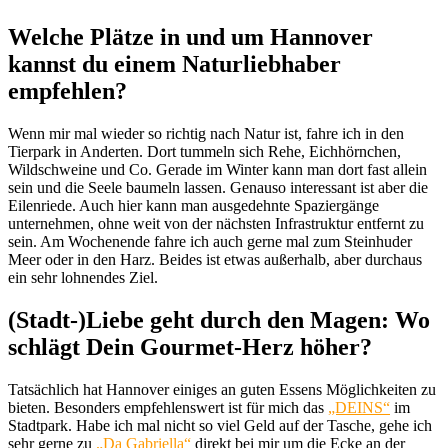
Welche Plätze in und um Hannover
kannst du einem Naturliebhaber
empfehlen?
Wenn mir mal wieder so richtig nach Natur ist, fahre ich in den
Tierpark in Anderten. Dort tummeln sich Rehe, Eichhörnchen,
Wildschweine und Co. Gerade im Winter kann man dort fast allein
sein und die Seele baumeln lassen. Genauso interessant ist aber die
Eilenriede. Auch hier kann man ausgedehnte Spaziergänge
unternehmen, ohne weit von der nächsten Infrastruktur entfernt zu
sein. Am Wochenende fahre ich auch gerne mal zum Steinhuder
Meer oder in den Harz. Beides ist etwas außerhalb, aber durchaus
ein sehr lohnendes Ziel.
(Stadt-)Liebe geht durch den Magen: Wo
schlägt Dein Gourmet-Herz höher?
Tatsächlich hat Hannover einiges an guten Essens Möglichkeiten zu
bieten. Besonders empfehlenswert ist für mich das
„DEINS“
im
Stadtpark. Habe ich mal nicht so viel Geld auf der Tasche, gehe ich
sehr gerne zu
„Da Gabriella“
direkt bei mir um die Ecke an der