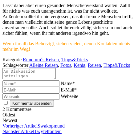
Lasst dabei aber euren gesunden Menschenverstand walten. Zahlt
für nichts was euch unangenehm ist, was ihr nicht wollt etc.
Außerdem solltet ihr nie vergessen, das ihr fremde Menschen trefft,
denen man vielleicht nicht seine ganze Lebensgeschichte
anvertrauen sollte. Auch solltet ihr euch völlig sicher sein und auch
sicher fühlen, wenn ihr mit anderen irgendwo hin geht.
Wenn ihr all das Beherzigt, stehen vielen, neuen Kontakten nichts
mehr im Weg!
Kategorie
Rund um´s Reisen
,
Tipps&Tricks
Schlagwörter
Alleine Reisen
,
Fotos
,
Kenia
,
Reisen
,
Tipps&Tricks
Name*
E-Mail*
Webseite
2
Kommentare
Oldest
Newest
Vorheriger Artikel
Swakopmund
Nächster Artikel
Twyfelfontein