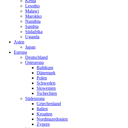
Kenia
Lesotho
Malawi
Marokko
Namibia
Sambia
Südafrika
Uganda
Asien
Japan
Europa
Deutschland
Osteuropa
Baltikum
Dänemark
Polen
Schweden
Slowenien
Tschechien
Südeuropa
Griechenland
Italien
Kroatien
Nordmazedonien
Zypern