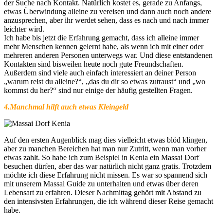
der Suche nach Kontakt. Natürlich kostet es, gerade zu Anfangs,
etwas Überwindung alleine zu vereisen und dann auch noch andere
anzusprechen, aber ihr werdet sehen, dass es nach und nach immer
leichter wird.
Ich habe bis jetzt die Erfahrung gemacht, dass ich alleine immer
mehr Menschen kennen gelernt habe, als wenn ich mit einer oder
mehreren anderen Personen unterwegs war. Und diese entstandenen
Kontakten sind bisweilen heute noch gute Freundschaften.
Außerdem sind viele auch einfach interessiert an deiner Person
„warum reist du alleine?“, „das du dir so etwas zutraust“ und „wo
kommst du her?“ sind nur einige der häufig gestellten Fragen.
4.Manchmal hilft auch etwas Kleingeld
Auf den ersten Augenblick mag dies vielleicht etwas blöd klingen,
aber zu manchen Bereichen hat man nur Zutritt, wenn man vorher
etwas zahlt. So habe ich zum Beispiel in Kenia ein Massai Dorf
besuchen dürfen, aber das war natürlich nicht ganz gratis. Trotzdem
möchte ich diese Erfahrung nicht missen. Es war so spannend sich
mit unserem Massai Guide zu unterhalten und etwas über deren
Lebensart zu erfahren. Dieser Nachmittag gehört mit Abstand zu
den intensivsten Erfahrungen, die ich während dieser Reise gemacht
habe.