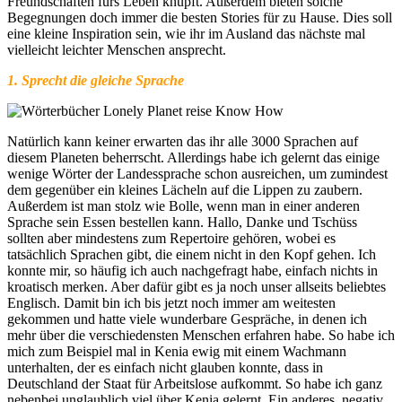
Freundschaften fürs Leben knüpft. Außerdem bieten solche
Begegnungen doch immer die besten Stories für zu Hause. Dies soll
eine kleine Inspiration sein, wie ihr im Ausland das nächste mal
vielleicht leichter Menschen ansprecht.
1. Sprecht die gleiche Sprache
Natürlich kann keiner erwarten das ihr alle 3000 Sprachen auf
diesem Planeten beherrscht. Allerdings habe ich gelernt das einige
wenige Wörter der Landessprache schon ausreichen, um zumindest
dem gegenüber ein kleines Lächeln auf die Lippen zu zaubern.
Außerdem ist man stolz wie Bolle, wenn man in einer anderen
Sprache sein Essen bestellen kann. Hallo, Danke und Tschüss
sollten aber mindestens zum Repertoire gehören, wobei es
tatsächlich Sprachen gibt, die einem nicht in den Kopf gehen. Ich
konnte mir, so häufig ich auch nachgefragt habe, einfach nichts in
kroatisch merken. Aber dafür gibt es ja noch unser allseits beliebtes
Englisch. Damit bin ich bis jetzt noch immer am weitesten
gekommen und hatte viele wunderbare Gespräche, in denen ich
mehr über die verschiedensten Menschen erfahren habe. So habe ich
mich zum Beispiel mal in Kenia ewig mit einem Wachmann
unterhalten, der es einfach nicht glauben konnte, dass in
Deutschland der Staat für Arbeitslose aufkommt. So habe ich ganz
nebenbei unglaublich viel über Kenia gelernt. Ein anderes, negativ