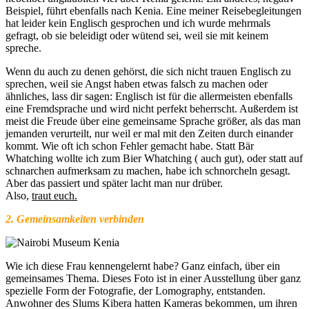
Beispiel, führt ebenfalls nach Kenia. Eine meiner Reisebegleitungen
hat leider kein Englisch gesprochen und ich wurde mehrmals
gefragt, ob sie beleidigt oder wütend sei, weil sie mit keinem
spreche.
Wenn du auch zu denen gehörst, die sich nicht trauen Englisch zu
sprechen, weil sie Angst haben etwas falsch zu machen oder
ähnliches, lass dir sagen: Englisch ist für die allermeisten ebenfalls
eine Fremdsprache und wird nicht perfekt beherrscht. Außerdem ist
meist die Freude über eine gemeinsame Sprache größer, als das man
jemanden verurteilt, nur weil er mal mit den Zeiten durch einander
kommt. Wie oft ich schon Fehler gemacht habe. Statt Bär
Whatching wollte ich zum Bier Whatching ( auch gut), oder statt auf
schnarchen aufmerksam zu machen, habe ich schnorcheln gesagt.
Aber das passiert und später lacht man nur drüber.
Also,
traut euch.
2. Gemeinsamkeiten verbinden
Wie ich diese Frau kennengelernt habe? Ganz einfach, über ein
gemeinsames Thema. Dieses Foto ist in einer Ausstellung über ganz
spezielle Form der Fotografie, der Lomography, entstanden.
Anwohner des Slums Kibera hatten Kameras bekommen, um ihren