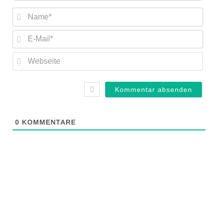
Nam
E-
Mail
Web
0
KOMMENTARE