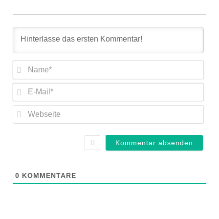
Nam
E-
Mail
Web
0
KOMMENTARE