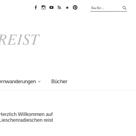
Facebook
Instagram
Youtube
Feedly
Bloglovin
Pinterest
REIST
ernwanderungen
Bücher
Herzlich Willkommen auf
Lieschenradieschen reist