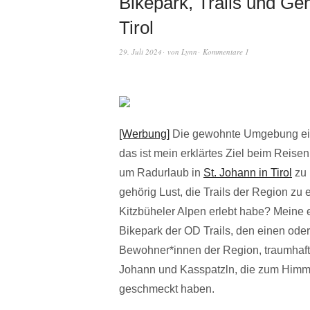
Bikepark, Trails und Ge
Tirol
29. Juli 2024
von
Lynn
Kommentare 1
[Werbung]
Die gewohnte Umgebung eint
das ist mein erklärtes Ziel beim Reise
um Radurlaub in
St. Johann in Tirol
zu 
gehörig Lust, die Trails der Region z
Kitzbüheler Alpen erlebt habe? Meine
Bikepark der OD Trails, den einen ode
Bewohner*innen der Region, traumhaft
Johann und Kasspatzln, die zum Himm
geschmeckt haben.