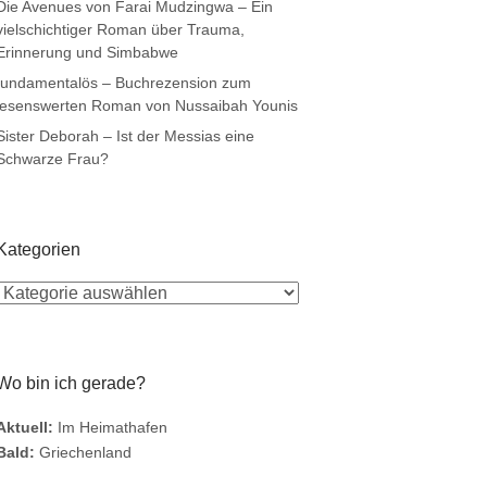
Die Avenues von Farai Mudzingwa – Ein
vielschichtiger Roman über Trauma,
Erinnerung und Simbabwe
fundamentalös – Buchrezension zum
lesenswerten Roman von Nussaibah Younis
Sister Deborah – Ist der Messias eine
Schwarze Frau?
Kategorien
Wo bin ich gerade?
Aktuell:
Im Heimathafen
Bald:
Griechenland