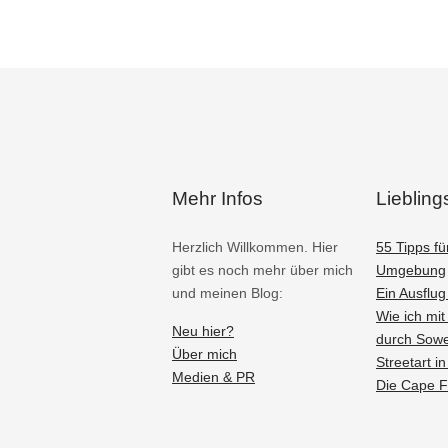
Mehr Infos
Lieblings
Herzlich Willkommen. Hier
55 Tipps fü
gibt es noch mehr über mich
Umgebung
und meinen Blog:
Ein Ausflu
Wie ich mi
Neu hier?
durch Sowe
Über mich
Streetart i
Medien & PR
Die Cape F