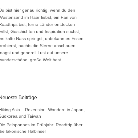
Du bist hier genau richtig, wenn du den
Wüstensand im Haar liebst, ein Fan von
Roadtrips bist, ferne Länder entdecken
willst, Geschichten und Inspiration suchst,
ins kalte Nass springst, unbekanntes Essen
probierst, nachts die Sterne anschauen
magst und generell Lust auf unsere
wunderschöne, große Welt hast.
Neueste Beiträge
Hiking Asia – Rezension: Wandern in Japan,
Südkorea und Taiwan
Die Peloponnes im Frühjahr: Roadtrip über
die lakonische Halbinsel