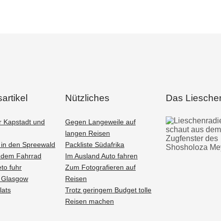
artikel
Nützliches
Das Liesche
r Kapstadt und
Gegen Langeweile auf
langen Reisen
g in den Spreewald
Packliste Südafrika
t dem Fahrrad
Im Ausland Auto fahren
to fuhr
Zum Fotografieren auf
n Glasgow
Reisen
lats
Trotz geringem Budget tolle
Reisen machen