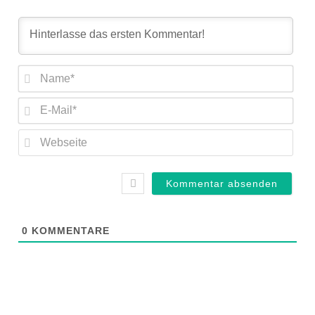
Nam
E-
Mail
Web
0
KOMMENTARE