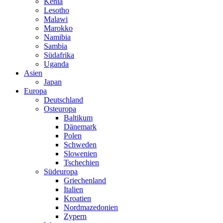
Kenia
Lesotho
Malawi
Marokko
Namibia
Sambia
Südafrika
Uganda
Asien
Japan
Europa
Deutschland
Osteuropa
Baltikum
Dänemark
Polen
Schweden
Slowenien
Tschechien
Südeuropa
Griechenland
Italien
Kroatien
Nordmazedonien
Zypern