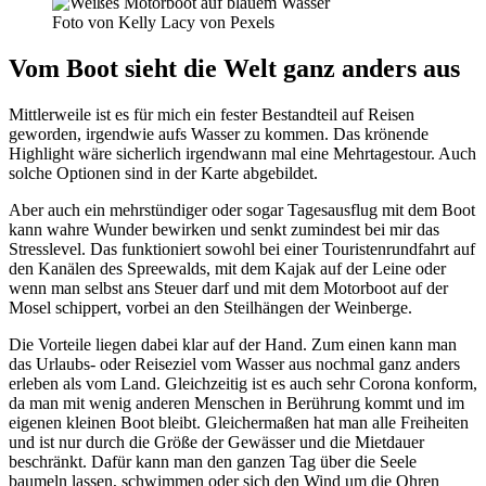
Foto von Kelly Lacy von Pexels
Vom Boot sieht die Welt ganz anders aus
Mittlerweile ist es für mich ein fester Bestandteil auf Reisen
geworden, irgendwie aufs Wasser zu kommen. Das krönende
Highlight wäre sicherlich irgendwann mal eine Mehrtagestour. Auch
solche Optionen sind in der Karte abgebildet.
Aber auch ein mehrstündiger oder sogar Tagesausflug mit dem Boot
kann wahre Wunder bewirken und senkt zumindest bei mir das
Stresslevel. Das funktioniert sowohl bei einer Touristenrundfahrt auf
den Kanälen des Spreewalds, mit dem Kajak auf der Leine oder
wenn man selbst ans Steuer darf und mit dem Motorboot auf der
Mosel schippert, vorbei an den Steilhängen der Weinberge.
Die Vorteile liegen dabei klar auf der Hand. Zum einen kann man
das Urlaubs- oder Reiseziel vom Wasser aus nochmal ganz anders
erleben als vom Land. Gleichzeitig ist es auch sehr Corona konform,
da man mit wenig anderen Menschen in Berührung kommt und im
eigenen kleinen Boot bleibt. Gleichermaßen hat man alle Freiheiten
und ist nur durch die Größe der Gewässer und die Mietdauer
beschränkt. Dafür kann man den ganzen Tag über die Seele
baumeln lassen, schwimmen oder sich den Wind um die Ohren