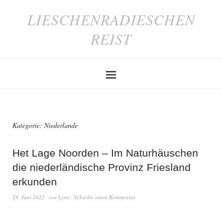
LIESCHENRADIESCHEN
REIST
Kategorie:
Niederlande
Het Lage Noorden – Im Naturhäuschen
die niederländische Provinz Friesland
erkunden
28. Juni 2022
von
Lynn
Schreibe einen Kommentar