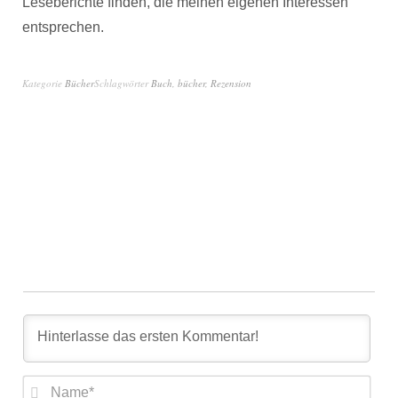
Leseberichte finden, die meinen eigenen Interessen
entsprechen.
Kategorie
Bücher
Schlagwörter
Buch
,
bücher
,
Rezension
Nam