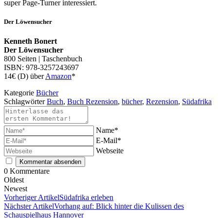
super Page-Turner interessiert.
Der Löwensucher
Kenneth Bonert
Der Löwensucher
800 Seiten | Taschenbuch
ISBN: 978-3257243697
14€ (D) über
Amazon
*
Kategorie
Bücher
Schlagwörter
Buch
,
Buch Rezension
,
bücher
,
Rezension
,
Südafrika
Name*
E-Mail*
Webseite
0
Kommentare
Oldest
Newest
Vorheriger Artikel
Südafrika erleben
Nächster Artikel
Vorhang auf: Blick hinter die Kulissen des
Schauspielhaus Hannover