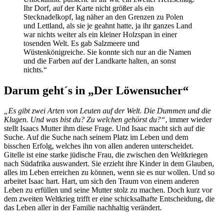
Ihr Dorf, auf der Karte nicht größer als ein
Stecknadelkopf, lag näher an den Grenzen zu Polen
und Lettland, als sie je geahnt hatte, ja ihr ganzes Land
war nichts weiter als ein kleiner Holzspan in einer
tosenden Welt. Es gab Salzmeere und
Wüstenkönigreiche. Sie konnte sich nur an die Namen
und die Farben auf der Landkarte halten, an sonst
nichts.“
Darum geht´s in „Der Löwensucher“
„Es gibt zwei Arten von Leuten auf der Welt. Die Dummen und die
Klugen. Und was bist du? Zu welchen gehörst du?“
, immer wieder
stellt Isaacs Mutter ihm diese Frage. Und Isaac macht sich auf die
Suche. Auf die Suche nach seinem Platz im Leben und dem
bisschen Erfolg, welches ihn von allen anderen unterscheidet.
Gitelle ist eine starke jüdische Frau, die zwischen den Weltkriegen
nach Südafrika auswandert. Sie erzieht ihre Kinder in dem Glauben,
alles im Leben erreichen zu können, wenn sie es nur wollen. Und so
arbeitet Isaac hart. Hart, um sich den Traum von einem anderen
Leben zu erfüllen und seine Mutter stolz zu machen. Doch kurz vor
dem zweiten Weltkrieg trifft er eine schicksalhafte Entscheidung, die
das Leben aller in der Familie nachhaltig verändert.