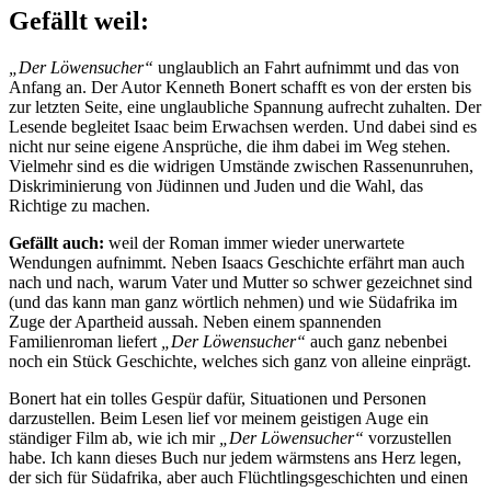
Gefällt weil:
„Der Löwensucher“
unglaublich an Fahrt aufnimmt und das von
Anfang an. Der Autor Kenneth Bonert schafft es von der ersten bis
zur letzten Seite, eine unglaubliche Spannung aufrecht zuhalten. Der
Lesende begleitet Isaac beim Erwachsen werden. Und dabei sind es
nicht nur seine eigene Ansprüche, die ihm dabei im Weg stehen.
Vielmehr sind es die widrigen Umstände zwischen Rassenunruhen,
Diskriminierung von Jüdinnen und Juden und die Wahl, das
Richtige zu machen.
Gefällt auch:
weil der Roman immer wieder unerwartete
Wendungen aufnimmt. Neben Isaacs Geschichte erfährt man auch
nach und nach, warum Vater und Mutter so schwer gezeichnet sind
(und das kann man ganz wörtlich nehmen) und wie Südafrika im
Zuge der Apartheid aussah. Neben einem spannenden
Familienroman liefert
„Der Löwensucher“
auch ganz nebenbei
noch ein Stück Geschichte, welches sich ganz von alleine einprägt.
Bonert hat ein tolles Gespür dafür, Situationen und Personen
darzustellen. Beim Lesen lief vor meinem geistigen Auge ein
ständiger Film ab, wie ich mir
„Der Löwensucher“
vorzustellen
habe. Ich kann dieses Buch nur jedem wärmstens ans Herz legen,
der sich für Südafrika, aber auch Flüchtlingsgeschichten und einen