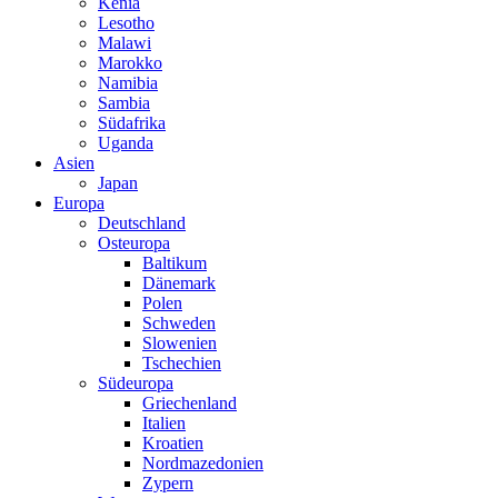
Kenia
Lesotho
Malawi
Marokko
Namibia
Sambia
Südafrika
Uganda
Asien
Japan
Europa
Deutschland
Osteuropa
Baltikum
Dänemark
Polen
Schweden
Slowenien
Tschechien
Südeuropa
Griechenland
Italien
Kroatien
Nordmazedonien
Zypern