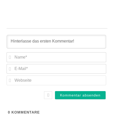
Nam
E-
Mail
Web
0
KOMMENTARE