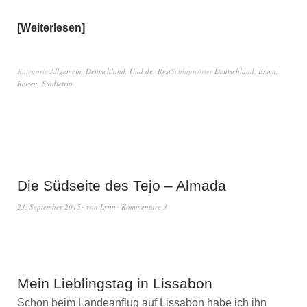
Weiterlesen
Kategorie
Allgemein
,
Deutschland
,
Und der Rest
Schlagwörter
Deutschland
,
Essen
,
Reisen
,
Städtetrip
Die Südseite des Tejo – Almada
23. September 2015
von
Lynn
Kommentare 3
Mein Lieblingstag in Lissabon
Schon beim Landeanflug auf Lissabon habe ich ihn