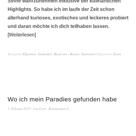
Sinne wahrzunehmen inklusive der kulinarischen
Highlights. So habe ich im laufe der Zeit schon
allerhand kurioses, exotisches und leckeres probiert
und daran möchte ich dich teilhaben lassen.
Weiterlesen
Kategorie
Allgemein
,
Gedanken
,
Rund um´s Reisen
,
Startseite
Schlagwörter
Essen
Wo ich mein Paradies gefunden habe
1. Februar 2015
von
Lynn
Kommentare 6