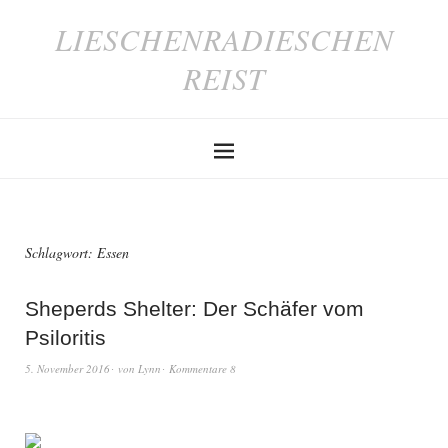
LIESCHENRADIESCHEN
REIST
Schlagwort:
Essen
Sheperds Shelter: Der Schäfer vom
Psiloritis
5. November 2016
von
Lynn
Kommentare 8