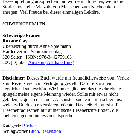
Leseempfehlung aussprechen und würde mich freuen, wenn die
Stories noch eine Vielzahl von Menschen zum Nachdenken
anregen. Viel Freude bei dieser einmaligen Lektüre.
SCHWIERIGE FRAUEN
Schwierige Frauen
Roxane Gay
Übersetzung durch Anne Spielmann
Hardcover mit Schutzumschlag
320 Seiten | ISBN: 978-3442759163
20€ [D] über
Amazon (Affiliate Link)
Disclaimer:
Dieses Buch wurde mir freundlicherweise vom Verlag
zum Rezensieren zur Verfügung gestellt. Dafür erstmal ein
herzliches Dankeschön. Wie immer gilt aber, das Geschriebene
spiegelt meine eigene Meinung wieder. Sollte mir etwas nicht
gefallen, sage ich das auch. Ansonsten suche ich mir selber aus,
welches Buch ich rezensieren möchte. Das heißt du wirst auf
Lieschenradieschen nur authentische Leseberichte finden, die
meinen eigenen Interessen entsprechen.
Kategorie
Bücher
Schlagwörter
Buch
,
Rezension