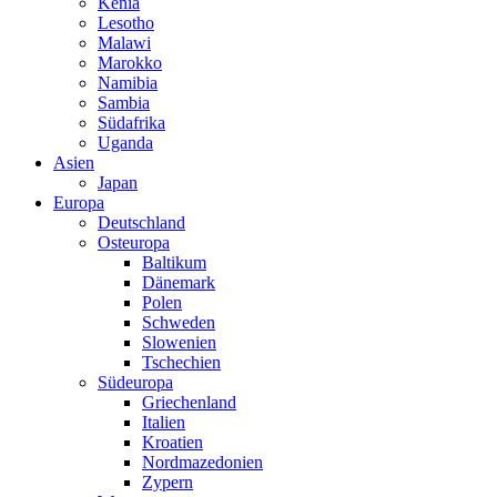
Kenia
Lesotho
Malawi
Marokko
Namibia
Sambia
Südafrika
Uganda
Asien
Japan
Europa
Deutschland
Osteuropa
Baltikum
Dänemark
Polen
Schweden
Slowenien
Tschechien
Südeuropa
Griechenland
Italien
Kroatien
Nordmazedonien
Zypern