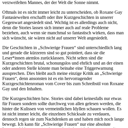
verzweifelten Mannes, der der Welt die Sonne nimmt.
Oftmals ist es nicht immer leicht zu unterscheiden, ob Roxane Gay
Fantasiewelten erschafft oder ihre Kurzgeschichten in unserer
Gegenwart angesiedelt sind. Wichtig ist es allerdings auch nicht,
denn die Stories lassen sich immer auch auf reale Probleme
beziehen, auch wenn sie manchmal so fantastisch wirken, dass man
sich wünscht, sie wären nicht auf unserer Welt angesiedelt.
Die Geschichten in „Schwierige Frauen“ sind unterschiedlich lang
und gerade die kürzeren sind so gut pointiert, dass sie die
Leser*innen atemlos zurücklassen. Nicht selten sind die
Kurzgeschichten brutal, schonungslos und ehrlich und an der einen
oder anderen Stelle könnte man beinahe eine Triggerwarnung
aussprechen. Dies bleibt auch meine einzige Kritik an „Schwierige
Frauen“, denn ansonsten ist es ein hervorragender
Kurzgeschichtenroman vom Cover bis zum Schreibstil von Roxane
Gay und den Inhalten.
Die Kurzgeschichten bzw. Stories sind dabei keinesfalls nur etwas
für Frauen sondern sollte durchweg von allen gelesen werden, die
hinter die Kulissen von vermeintlichen Idyllen schauen wollen. Es
ist nicht immer leicht, die einzelnen Schicksale zu verdauen,
dennoch regen sie zum Nachdenken an und haben mich noch lange
bewegt. Ich kann für „Schwierige Frauen“ nur eine absolute