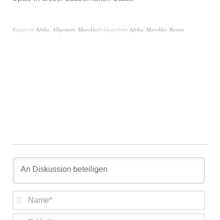
Kategorie
Afrika
,
Allgemein
,
Marokko
Schlagwörter
Afrika
,
Marokko
,
Reisen
Nam
E-