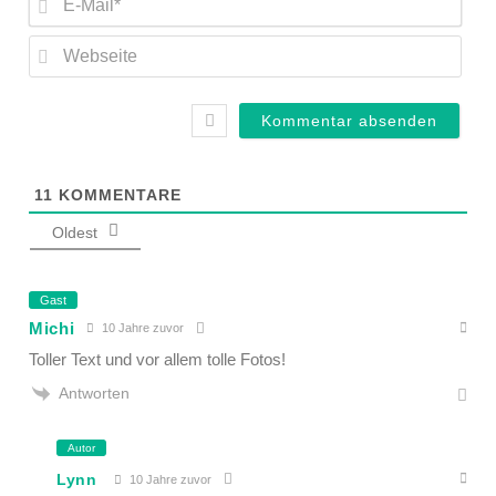
Mail
Web
11
KOMMENTARE
Oldest
Gast
Michi
10 Jahre zuvor
Toller Text und vor allem tolle Fotos!
Antworten
Autor
Lynn
10 Jahre zuvor