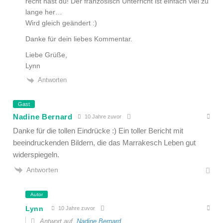
recht hast du! Der französisch Unterricht ist einfach viel zu
lange her…
Wird gleich geändert :)
Danke für dein liebes Kommentar.
Liebe Grüße,
Lynn
Antworten
Gast
Nadine Bernard
10 Jahre zuvor
Danke für die tollen Eindrücke :) Ein toller Bericht mit
beeindruckenden Bildern, die das Marrakesch Leben gut
widerspiegeln.
Antworten
Autor
Lynn
10 Jahre zuvor
Antwort auf
Nadine Bernard