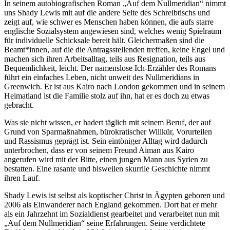
In seinem autobiografischen Roman „Auf dem Nullmeridian“ nimmt
uns Shady Lewis mit auf die andere Seite des Schreibtischs und
zeigt auf, wie schwer es Menschen haben können, die aufs starre
englische Sozialsystem angewiesen sind, welches wenig Spielraum
für individuelle Schicksale bereit hält. Gleichermaßen sind die
Beamt*innen, auf die die Antragsstellenden treffen, keine Engel und
machen sich ihren Arbeitsalltag, teils aus Resignation, teils aus
Bequemlichkeit, leicht. Der namenslose Ich-Erzähler des Romans
führt ein einfaches Leben, nicht unweit des Nullmeridians in
Greenwich. Er ist aus Kairo nach London gekommen und in seinem
Heimatland ist die Familie stolz auf ihn, hat er es doch zu etwas
gebracht.
Was sie nicht wissen, er hadert täglich mit seinem Beruf, der auf
Grund von Sparmaßnahmen, bürokratischer Willkür, Vorurteilen
und Rassismus geprägt ist. Sein eintöniger Alltag wird dadurch
unterbrochen, dass er von seinem Freund Aiman aus Kairo
angerufen wird mit der Bitte, einen jungen Mann aus Syrien zu
bestatten. Eine rasante und bisweilen skurrile Geschichte nimmt
ihren Lauf.
Shady Lewis ist selbst als koptischer Christ in Ägypten geboren und
2006 als Einwanderer nach England gekommen. Dort hat er mehr
als ein Jahrzehnt im Sozialdienst gearbeitet und verarbeitet nun mit
„Auf dem Nullmeridian“ seine Erfahrungen. Seine verdichtete