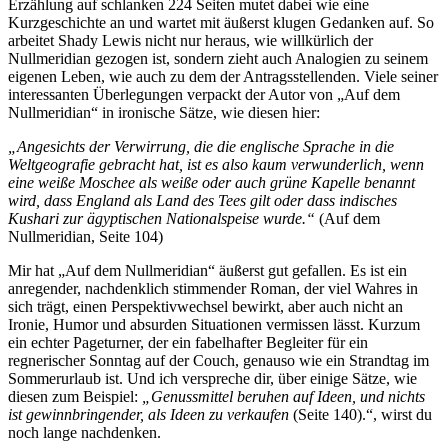
Erzählung auf schlanken 224 Seiten mutet dabei wie eine
Kurzgeschichte an und wartet mit äußerst klugen Gedanken auf. So
arbeitet Shady Lewis nicht nur heraus, wie willkürlich der
Nullmeridian gezogen ist, sondern zieht auch Analogien zu seinem
eigenen Leben, wie auch zu dem der Antragsstellenden. Viele seiner
interessanten Überlegungen verpackt der Autor von „Auf dem
Nullmeridian“ in ironische Sätze, wie diesen hier:
„Angesichts der Verwirrung, die die englische Sprache in die
Weltgeografie gebracht hat, ist es also kaum verwunderlich, wenn
eine weiße Moschee als weiße oder auch grüne Kapelle benannt
wird, dass England als Land des Tees gilt oder dass indisches
Kushari zur ägyptischen Nationalspeise wurde.“
(Auf dem
Nullmeridian, Seite 104)
Mir hat „Auf dem Nullmeridian“ äußerst gut gefallen. Es ist ein
anregender, nachdenklich stimmender Roman, der viel Wahres in
sich trägt, einen Perspektivwechsel bewirkt, aber auch nicht an
Ironie, Humor und absurden Situationen vermissen lässt. Kurzum
ein echter Pageturner, der ein fabelhafter Begleiter für ein
regnerischer Sonntag auf der Couch, genauso wie ein Strandtag im
Sommerurlaub ist. Und ich verspreche dir, über einige Sätze, wie
diesen zum Beispiel:
„Genussmittel beruhen auf Ideen, und nichts
ist gewinnbringender, als Ideen zu verkaufen
(Seite 140).“, wirst du
noch lange nachdenken.