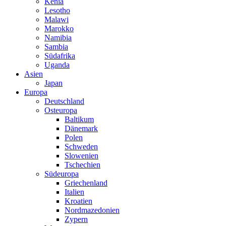
Kenia
Lesotho
Malawi
Marokko
Namibia
Sambia
Südafrika
Uganda
Asien
Japan
Europa
Deutschland
Osteuropa
Baltikum
Dänemark
Polen
Schweden
Slowenien
Tschechien
Südeuropa
Griechenland
Italien
Kroatien
Nordmazedonien
Zypern