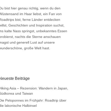
Du bist hier genau richtig, wenn du den
Wüstensand im Haar liebst, ein Fan von
Roadtrips bist, ferne Länder entdecken
willst, Geschichten und Inspiration suchst,
ins kalte Nass springst, unbekanntes Essen
probierst, nachts die Sterne anschauen
magst und generell Lust auf unsere
wunderschöne, große Welt hast.
Neueste Beiträge
Hiking Asia – Rezension: Wandern in Japan,
Südkorea und Taiwan
Die Peloponnes im Frühjahr: Roadtrip über
die lakonische Halbinsel