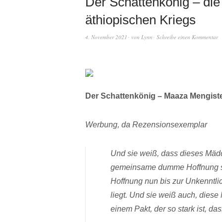
Der Schattenkönig – di
äthiopischen Kriegs
4. November 2021
von
Lynn
Schreibe einen Kommentar
Der Schattenkönig – Maaza Mengist
Werbung, da Rezensionsexemplar
Und sie weiß, dass dieses Mädc
gemeinsame dumme Hoffnung sp
Hoffnung nun bis zur Unkenntlic
liegt. Und sie weiß auch, diese
einem Pakt, der so stark ist, d