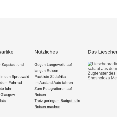
artikel
Nützliches
Das Liesche
r Kapstadt und
Gegen Langeweile auf
langen Reisen
g in den Spreewald
Packliste Südafrika
t dem Fahrrad
Im Ausland Auto fahren
to fuhr
Zum Fotografieren auf
n Glasgow
Reisen
lats
Trotz geringem Budget tolle
Reisen machen