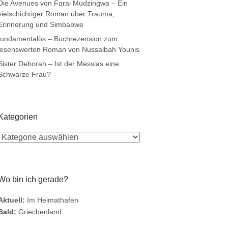
Die Avenues von Farai Mudzingwa – Ein
vielschichtiger Roman über Trauma,
Erinnerung und Simbabwe
fundamentalös – Buchrezension zum
lesenswerten Roman von Nussaibah Younis
Sister Deborah – Ist der Messias eine
Schwarze Frau?
Kategorien
Wo bin ich gerade?
Aktuell:
Im Heimathafen
Bald:
Griechenland