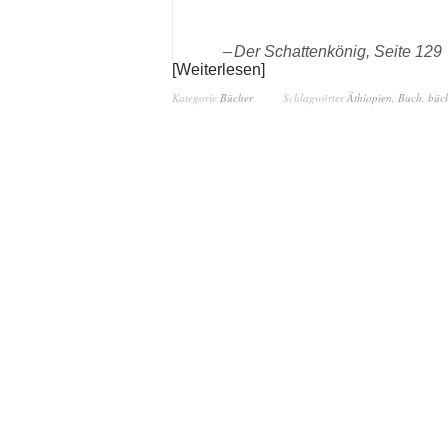
Der Schattenkönig, Seite 129
Weiterlesen
Kategorie
Bücher
Schlagwörter
Äthiopien
,
Buch
,
büc