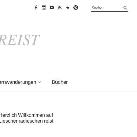
Facebook
Instagram
Youtube
Feedly
Bloglovin
Pinterest
REIST
ernwanderungen
Bücher
Herzlich Willkommen auf
Lieschenradieschen reist