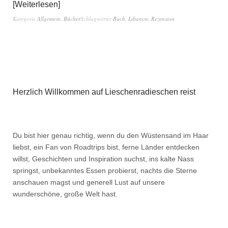
Weiterlesen
Kategorie
Allgemein
,
Bücher
Schlagwörter
Buch
,
Libanon
,
Rezension
Herzlich Willkommen auf Lieschenradieschen reist
Du bist hier genau richtig, wenn du den Wüstensand im Haar
liebst, ein Fan von Roadtrips bist, ferne Länder entdecken
willst, Geschichten und Inspiration suchst, ins kalte Nass
springst, unbekanntes Essen probierst, nachts die Sterne
anschauen magst und generell Lust auf unsere
wunderschöne, große Welt hast.