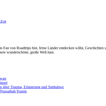
Zeit
n Fan von Roadtrips bist, ferne Länder entdecken willst, Geschichten u
nsere wunderschöne, große Welt hast.
iwan
insel
an über Trauma, Erinnerung und Simbabwe
 Nussaibah Younis