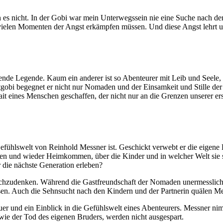
 es nicht. In der Gobi war mein Unterwegssein nie eine Suche nach dem G
vielen Momenten der Angst erkämpfen müssen. Und diese Angst lehrt uns, 
de Legende. Kaum ein anderer ist so Abenteurer mit Leib und Seele, wi
i begegnet er nicht nur Nomaden und der Einsamkeit und Stille der Ge
it eines Menschen geschaffen, der nicht nur an die Grenzen unserer e
efühlswelt von Reinhold Messner ist. Geschickt verwebt er die eigene 
ehen und wieder Heimkommen, über die Kinder und in welcher Welt sie 
 die nächste Generation erleben?
achzudenken. Während die Gastfreundschaft der Nomaden unermesslich 
sen. Auch die Sehnsucht nach den Kindern und der Partnerin quälen Me
uer und ein Einblick in die Gefühlswelt eines Abenteurers. Messner ni
wie der Tod des eigenen Bruders, werden nicht ausgespart.