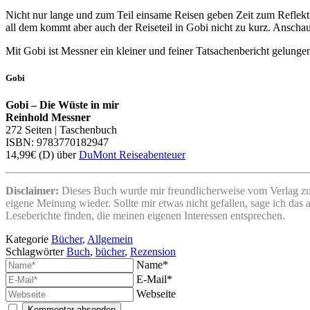
Nicht nur lange und zum Teil einsame Reisen geben Zeit zum Reflekt
all dem kommt aber auch der Reiseteil in Gobi nicht zu kurz. Anscha
Mit Gobi ist Messner ein kleiner und feiner Tatsachenbericht gelung
Gobi
Gobi – Die Wüste in mir
Reinhold Messner
272 Seiten | Taschenbuch
ISBN: 9783770182947
14,99€ (D) über
DuMont Reiseabenteuer
Disclaimer:
Dieses Buch wurde mir freundlicherweise vom Verlag zum 
eigene Meinung wieder. Sollte mir etwas nicht gefallen, sage ich das
Leseberichte finden, die meinen eigenen Interessen entsprechen.
Kategorie
Bücher
,
Allgemein
Schlagwörter
Buch
,
bücher
,
Rezension
Name*
E-Mail*
Webseite