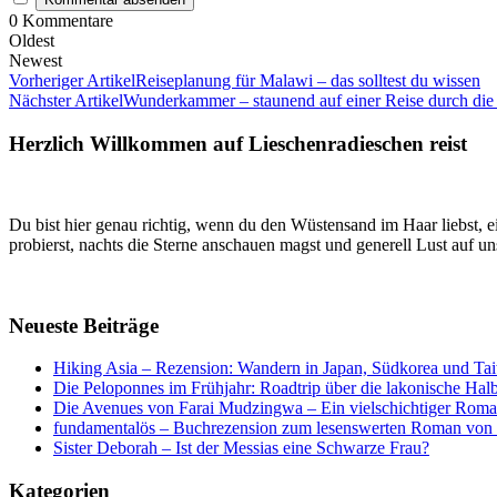
0
Kommentare
Oldest
Newest
Vorheriger Artikel
Reiseplanung für Malawi – das solltest du wissen
Nächster Artikel
Wunderkammer – staunend auf einer Reise durch die 
Herzlich Willkommen auf Lieschenradieschen reist
Du bist hier genau richtig, wenn du den Wüstensand im Haar liebst, ei
probierst, nachts die Sterne anschauen magst und generell Lust auf u
Neueste Beiträge
Hiking Asia – Rezension: Wandern in Japan, Südkorea und Ta
Die Peloponnes im Frühjahr: Roadtrip über die lakonische Halb
Die Avenues von Farai Mudzingwa – Ein vielschichtiger Rom
fundamentalös – Buchrezension zum lesenswerten Roman von
Sister Deborah – Ist der Messias eine Schwarze Frau?
Kategorien