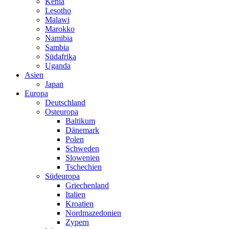
Kenia
Lesotho
Malawi
Marokko
Namibia
Sambia
Südafrika
Uganda
Asien
Japan
Europa
Deutschland
Osteuropa
Baltikum
Dänemark
Polen
Schweden
Slowenien
Tschechien
Südeuropa
Griechenland
Italien
Kroatien
Nordmazedonien
Zypern