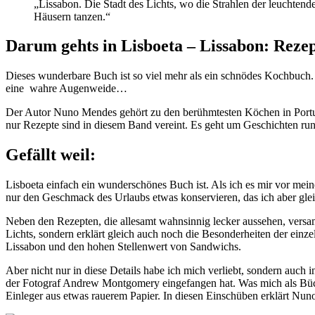
„Lissabon. Die Stadt des Lichts, wo die Strahlen der leuchten
Häusern tanzen.“
Darum gehts in Lisboeta – Lissabon: Rezep
Dieses wunderbare Buch ist so viel mehr als ein schnödes Kochbuch. Es
eine wahre Augenweide…
Der Autor Nuno Mendes gehört zu den berühmtesten Köchen in Portugal
nur Rezepte sind in diesem Band vereint. Es geht um Geschichten ru
Gefällt weil:
Lisboeta einfach ein wunderschönes Buch ist. Als ich es mir vor mei
nur den Geschmack des Urlaubs etwas konservieren, das ich aber glei
Neben den Rezepten, die allesamt wahnsinnig lecker aussehen, versa
Lichts, sondern erklärt gleich auch noch die Besonderheiten der ein
Lissabon und den hohen Stellenwert von Sandwichs.
Aber nicht nur in diese Details habe ich mich verliebt, sondern auc
der Fotograf Andrew Montgomery eingefangen hat. Was mich als Bücher
Einleger aus etwas rauerem Papier. In diesen Einschüben erklärt Nu