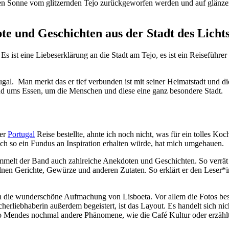
den Sonne vom glitzernden Tejo zurückgeworfen werden und auf glänzen
te und Geschichten aus der Stadt des Licht
 ist eine Liebeserklärung an die Stadt am Tejo, es ist ein Reiseführer
. Man merkt das er tief verbunden ist mit seiner Heimatstadt und die
nd ums Essen, um die Menschen und diese eine ganz besondere Stadt.
ner
Portugal
Reise bestellte, ahnte ich noch nicht, was für ein tolles K
ch so ein Fundus an Inspiration erhalten würde, hat mich umgehauen.
mmelt der Band auch zahlreiche Anekdoten und Geschichten. So verrät 
zelnen Gerichte, Gewürze und anderen Zutaten. So erklärt er den Leser
h in die wunderschöne Aufmachung von Lisboeta. Vor allem die Fotos be
liebhaberin außerdem begeistert, ist das Layout. Es handelt sich nich
no Mendes nochmal andere Phänomene, wie die Café Kultur oder erzählt