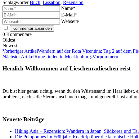
Schlagwörter
Buch
,
Lissabon
,
Rezension
Name*
E-Mail*
Webseite
0
Kommentare
Oldest
Newest
Vorheriger Artikel
Wandern auf der Rota Vicentina: Tag 2 auf dem Fis
Nächster Artikel
Ruhe finden in Mecklenburg-Vorpommern
Herzlich Willkommen auf Lieschenradieschen reist
Du bist hier genau richtig, wenn du den Wüstensand im Haar liebst, ei
probierst, nachts die Sterne anschauen magst und generell Lust auf u
Neueste Beiträge
Hiking Asia – Rezension: Wandern in Japan, Südkorea und Ta
Die Peloponnes im Frühjahr: Roadtrip über die lakonische Halb