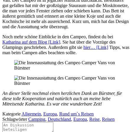
Van. Der Campeo ist in jeglicher Hinsicht durchdacht. Besonders
gut gefallen hat mir der großzügige Stauraum und die Moskitonetze,
die man vor jedes Fenster ziehen oder schieben kann. Das Bett ist
äußerst gemütlich und erinnert an eine kleine Koje und auch die
Kochnische ist mehr als ausreichend. Kurz um, mich hat das Design
und die Ausstattung sehr überzeugt.
Noch mehr schöne Einblicke in den Campeo, findest du bei
Katharina auf dem Blog [Link]
. Sie hat über die Vorzüge des
Glampings geschrieben. Außerdem gibt sie
hier… [Link]
Tipps, was
man beim Campen alles beachten sollte.
An dieser Stelle nochmal einen herzlichen Dank an Bürstner, für
diese tolle Kooperation und natürlich auch an meine liebe
Mitreisende Katharina. Es war eine wunderbare Zeit!
Kategorie
Allgemein
,
Europa
,
Rund um´s Reisen
Schlagwörter
Camping
,
Deutschland
,
Europa
,
Reise
,
Reisen