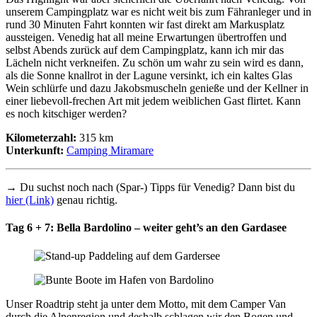
unserem Campingplatz war es nicht weit bis zum Fähranleger und in
rund 30 Minuten Fahrt konnten wir fast direkt am Markusplatz
aussteigen. Venedig hat all meine Erwartungen übertroffen und
selbst Abends zurück auf dem Campingplatz, kann ich mir das
Lächeln nicht verkneifen. Zu schön um wahr zu sein wird es dann,
als die Sonne knallrot in der Lagune versinkt, ich ein kaltes Glas
Wein schlürfe und dazu Jakobsmuscheln genieße und der Kellner in
einer liebevoll-frechen Art mit jedem weiblichen Gast flirtet. Kann
es noch kitschiger werden?
Kilometerzahl:
315 km
Unterkunft:
Camping Miramare
→
Du suchst noch nach (Spar-) Tipps für Venedig? Dann bist du
hier (Link)
genau richtig.
Tag 6 + 7: Bella Bardolino – weiter geht’s an den Gardasee
Unser Roadtrip steht ja unter dem Motto, mit dem Camper Van
durch die Alpenregion und deshalb schlagen wir den Bogen und