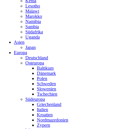
Kenia
Lesotho
Malawi
Marokko
Namibia
Sambia
Südafrika
Uganda
Asien
Japan
Europa
Deutschland
Osteuropa
Baltikum
Dänemark
Polen
Schweden
Slowenien
Tschechien
Südeuropa
Griechenland
Italien
Kroatien
Nordmazedonien
Zypern