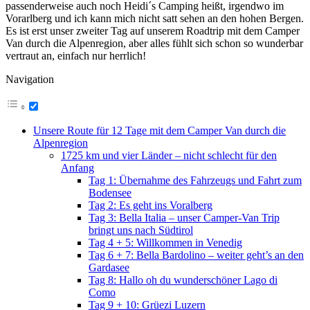
passenderweise auch noch Heidi´s Camping heißt, irgendwo im
Vorarlberg und ich kann mich nicht satt sehen an den hohen Bergen.
Es ist erst unser zweiter Tag auf unserem Roadtrip mit dem Camper
Van durch die Alpenregion, aber alles fühlt sich schon so wunderbar
vertraut an, einfach nur herrlich!
Navigation
Unsere Route für 12 Tage mit dem Camper Van durch die
Alpenregion
1725 km und vier Länder – nicht schlecht für den
Anfang
Tag 1: Übernahme des Fahrzeugs und Fahrt zum
Bodensee
Tag 2: Es geht ins Voralberg
Tag 3: Bella Italia – unser Camper-Van Trip
bringt uns nach Südtirol
Tag 4 + 5: Willkommen in Venedig
Tag 6 + 7: Bella Bardolino – weiter geht’s an den
Gardasee
Tag 8: Hallo oh du wunderschöner Lago di
Como
Tag 9 + 10: Grüezi Luzern