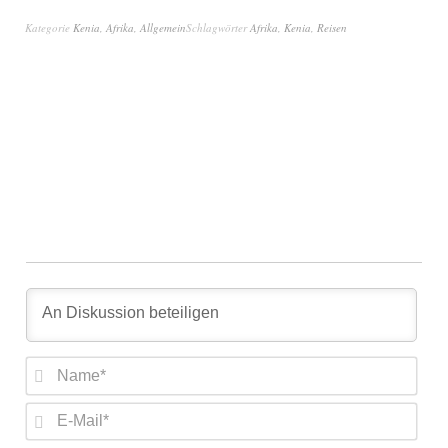
Kategorie
Kenia
,
Afrika
,
Allgemein
Schlagwörter
Afrika
,
Kenia
,
Reisen
Nam
E-
Mail