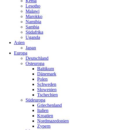
Kenia
Lesotho
Malawi
Marokko
Namibia
Sambia
Südafrika
Uganda
Asien
Japan
Europa
Deutschland
Osteuropa
Baltikum
Dänemark
Polen
Schweden
Slowenien
Tschechien
Südeuropa
Griechenland
Italien
Kroatien
Nordmazedonien
Zypern