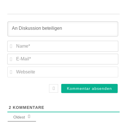
Nam
E-
Mail
Web
2
KOMMENTARE
Oldest