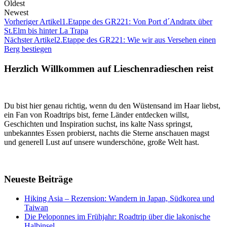
Oldest
Newest
Vorheriger Artikel
1.Etappe des GR221: Von Port d´Andratx über
St.Elm bis hinter La Trapa
Nächster Artikel
2.Etappe des GR221: Wie wir aus Versehen einen
Berg bestiegen
Herzlich Willkommen auf Lieschenradieschen reist
Du bist hier genau richtig, wenn du den Wüstensand im Haar liebst,
ein Fan von Roadtrips bist, ferne Länder entdecken willst,
Geschichten und Inspiration suchst, ins kalte Nass springst,
unbekanntes Essen probierst, nachts die Sterne anschauen magst
und generell Lust auf unsere wunderschöne, große Welt hast.
Neueste Beiträge
Hiking Asia – Rezension: Wandern in Japan, Südkorea und
Taiwan
Die Peloponnes im Frühjahr: Roadtrip über die lakonische
Halbinsel