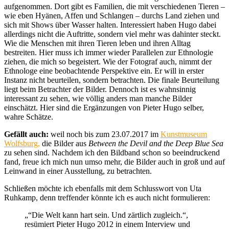
aufgenommen. Dort gibt es Familien, die mit verschiedenen Tieren –
wie eben Hyänen, Affen und Schlangen – durchs Land ziehen und
sich mit Shows über Wasser halten. Interessiert haben Hugo dabei
allerdings nicht die Auftritte, sondern viel mehr was dahinter steckt.
Wie die Menschen mit ihren Tieren leben und ihren Alltag
bestreiten. Hier muss ich immer wieder Parallelen zur Ethnologie
ziehen, die mich so begeistert. Wie der Fotograf auch, nimmt der
Ethnologe eine beobachtende Perspektive ein. Er will in erster
Instanz nicht beurteilen, sondern betrachten. Die finale Beurteilung
liegt beim Betrachter der Bilder. Dennoch ist es wahnsinnig
interessant zu sehen, wie völlig anders man manche Bilder
einschätzt. Hier sind die Ergänzungen von Pieter Hugo selber,
wahre Schätze.
Gefällt auch:
weil noch bis zum 23.07.2017 im
Kunstmuseum
Wolfsburg
,
die Bilder aus
Between the Devil and the Deep Blue Sea
zu sehen sind. Nachdem ich den Bildband schon so beeindruckend
fand, freue ich mich nun umso mehr, die Bilder auch in groß und auf
Leinwand in einer Ausstellung, zu betrachten.
Schließen möchte ich ebenfalls mit dem Schlusswort von Uta
Ruhkamp, denn treffender könnte ich es auch nicht formulieren:
„“Die Welt kann hart sein. Und zärtlich zugleich.“,
resümiert Pieter Hugo 2012 in einem Interview und