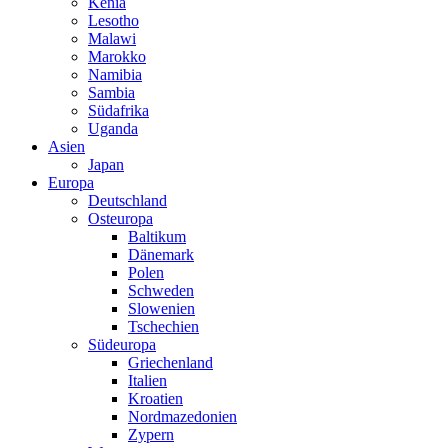
Kenia
Lesotho
Malawi
Marokko
Namibia
Sambia
Südafrika
Uganda
Asien
Japan
Europa
Deutschland
Osteuropa
Baltikum
Dänemark
Polen
Schweden
Slowenien
Tschechien
Südeuropa
Griechenland
Italien
Kroatien
Nordmazedonien
Zypern