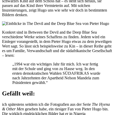
schwarzes Kind auf dem Schoss hat – es stellt sich heraus, sie
passen auf das Kind ihrer Vermieterin auf. Mit solchen
Inszenierungen, zeigt Hugo uns wie sehr wir doch in bestimmten
Bildern denken.
Konkret sind in Between the Devil and the Deep Blue Sea
verschiedene Werke seines Schaffens zu finden. Jedem wird ein
Einleger vorangestellt, in dem Pieter Hugo etwas zu dem jeweiligen
Wert sagt. So lässt sich beispielsweise zu Kin – in dieser Reihe geht
es um Familie, Verwandtschaft und die südafrikanische Gesellschaft
– lesen:
„1994 war ein wichtiges Jahr für mich. Ich war fertig
mit der Schule und ging von zu Hause weg. In den
ersten demokratischen Wahlen SÜDAFRIKAS wurde
nach Jahrzehnten der Apartheid Nelson Mandela zum
Präsidenten gewählt.“
Gefällt weil:
ich spätestens seitdem ich die Fotografien aus der Serie
The Hyena
& Other Men
gesehen habe, ein riesiger Fan von Pieter Hugo bin.
Die wirklich eindrücklichen Bilder hat er in Nigeria