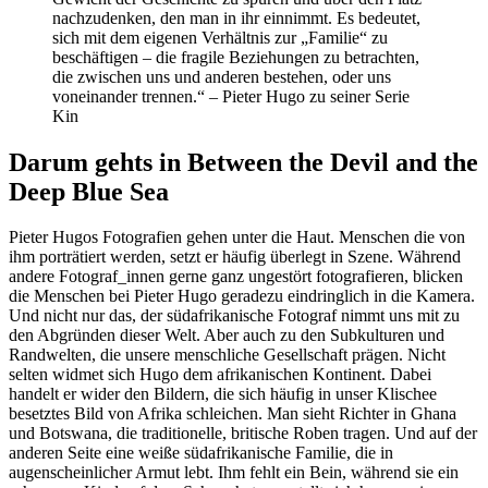
nachzudenken, den man in ihr einnimmt. Es bedeutet,
sich mit dem eigenen Verhältnis zur „Familie“ zu
beschäftigen – die fragile Beziehungen zu betrachten,
die zwischen uns und anderen bestehen, oder uns
voneinander trennen.“ – Pieter Hugo zu seiner Serie
Kin
Darum gehts in Between the Devil and the
Deep Blue Sea
Pieter Hugos Fotografien gehen unter die Haut. Menschen die von
ihm porträtiert werden, setzt er häufig überlegt in Szene. Während
andere Fotograf_innen gerne ganz ungestört fotografieren, blicken
die Menschen bei Pieter Hugo geradezu eindringlich in die Kamera.
Und nicht nur das, der südafrikanische Fotograf nimmt uns mit zu
den Abgründen dieser Welt. Aber auch zu den Subkulturen und
Randwelten, die unsere menschliche Gesellschaft prägen. Nicht
selten widmet sich Hugo dem afrikanischen Kontinent. Dabei
handelt er wider den Bildern, die sich häufig in unser Klischee
besetztes Bild von Afrika schleichen. Man sieht Richter in Ghana
und Botswana, die traditionelle, britische Roben tragen. Und auf der
anderen Seite eine weiße südafrikanische Familie, die in
augenscheinlicher Armut lebt. Ihm fehlt ein Bein, während sie ein