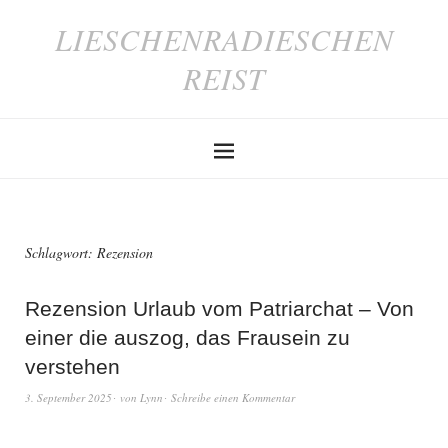
LIESCHENRADIESCHEN
REIST
Schlagwort:
Rezension
Rezension Urlaub vom Patriarchat – Von
einer die auszog, das Frausein zu
verstehen
3. September 2025
von
Lynn
Schreibe einen Kommentar