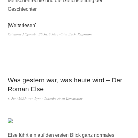
Menschenrechte und die Gleichstellung der
Geschlechter.
Weiterlesen
Kategorie
Allgemein
,
Bücher
Schlagwörter
Buch
,
Rezension
Was gestern war, was heute wird – Der
Roman Else
8. Juni 2025
von
Lynn
Schreibe einen Kommentar
Else führt ein auf den ersten Blick ganz normales