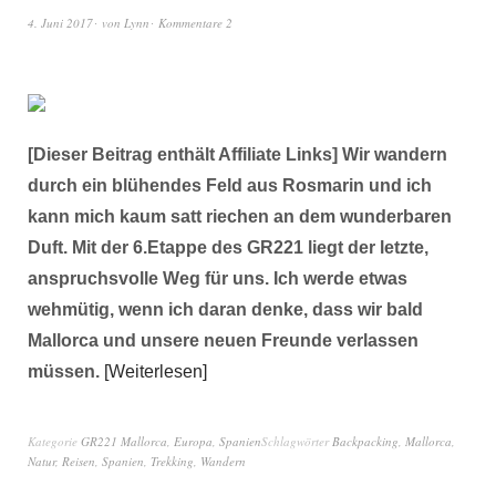
4. Juni 2017
von
Lynn
Kommentare 2
[Dieser Beitrag enthält Affiliate Links] Wir wandern
durch ein blühendes Feld aus Rosmarin und ich
kann mich kaum satt riechen an dem wunderbaren
Duft. Mit der 6.Etappe des GR221 liegt der letzte,
anspruchsvolle Weg für uns. Ich werde etwas
wehmütig, wenn ich daran denke, dass wir bald
Mallorca und unsere neuen Freunde verlassen
müssen.
Weiterlesen
Kategorie
GR221 Mallorca
,
Europa
,
Spanien
Schlagwörter
Backpacking
,
Mallorca
,
Natur
,
Reisen
,
Spanien
,
Trekking
,
Wandern