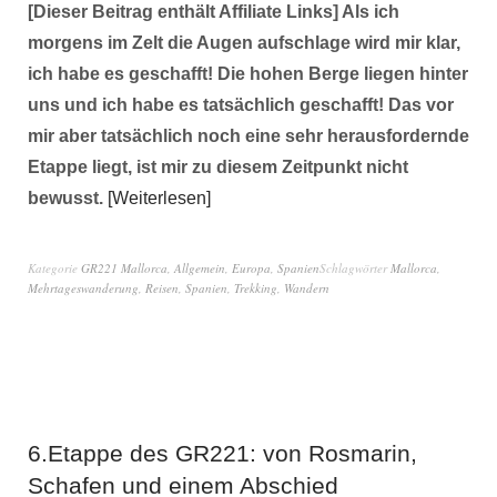
[Dieser Beitrag enthält Affiliate Links] Als ich
morgens im Zelt die Augen aufschlage wird mir klar,
ich habe es geschafft! Die hohen Berge liegen hinter
uns und ich habe es tatsächlich geschafft! Das vor
mir aber tatsächlich noch eine sehr herausfordernde
Etappe liegt, ist mir zu diesem Zeitpunkt nicht
bewusst.
Weiterlesen
Kategorie
GR221 Mallorca
,
Allgemein
,
Europa
,
Spanien
Schlagwörter
Mallorca
,
Mehrtageswanderung
,
Reisen
,
Spanien
,
Trekking
,
Wandern
6.Etappe des GR221: von Rosmarin,
Schafen und einem Abschied