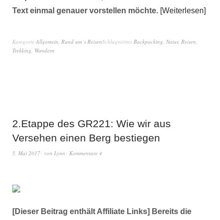
Text einmal genauer vorstellen möchte.
Weiterlesen
Kategorie
Allgemein
,
Rund um´s Reisen
Schlagwörter
Backpacking
,
Natur
,
Reisen
,
Trekking
,
Wandern
2.Etappe des GR221: Wie wir aus
Versehen einen Berg bestiegen
5. Mai 2017
von
Lynn
Kommentare 4
[Dieser Beitrag enthält Affiliate Links] Bereits die