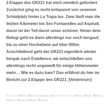
2.Etappe des GR221 hat mich ziemlich gefordert.
Zunächst ging es recht entspannt von unserem
Schlafplatz hinter La Trapa los. Zwar läuft man die
letzten Kilometer bis Ses Fontanelles auf Asphalt,
davor ist der Teil davor umso schöner. Hinter dem
Refugi geht es dann allerdings nur noch bergauf,
bis zu einer Hochebene auf über 800m.
Anschließend geht der GR221 eigentlich wieder
bergab nach Estellencs, wir entschließen uns
allerdings recht ungewollt für einige Höhenmeter
mehr… Wie es dazu kam? Das erfährst du hier im
Bericht zur 2.Etappe des GR221.
Weiterlesen
Kategorie
GR221 Mallorca
,
Europa
,
Spanien
Schlagwörter
Berge
,
GR221
,
Mallorca
,
Outdoor
,
Reisen
,
Trekking
,
Wandern