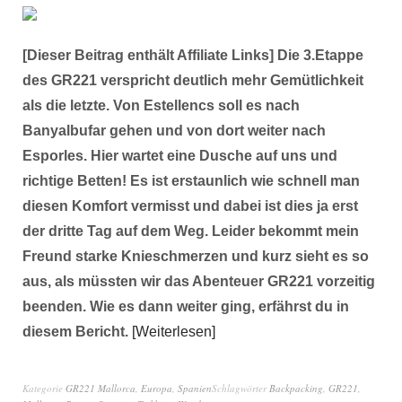
[Dieser Beitrag enthält Affiliate Links] Die 3.Etappe
des GR221 verspricht deutlich mehr Gemütlichkeit
als die letzte. Von Estellencs soll es nach
Banyalbufar gehen und von dort weiter nach
Esporles. Hier wartet eine Dusche auf uns und
richtige Betten! Es ist erstaunlich wie schnell man
diesen Komfort vermisst und dabei ist dies ja erst
der dritte Tag auf dem Weg. Leider bekommt mein
Freund starke Knieschmerzen und kurz sieht es so
aus, als müssten wir das Abenteuer GR221 vorzeitig
beenden. Wie es dann weiter ging, erfährst du in
diesem Bericht.
Weiterlesen
Kategorie
GR221 Mallorca
,
Europa
,
Spanien
Schlagwörter
Backpacking
,
GR221
,