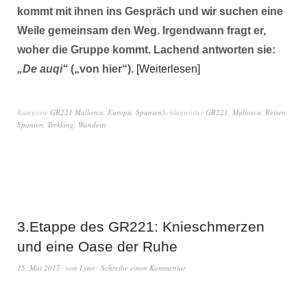
kommt mit ihnen ins Gespräch und wir suchen eine
Weile gemeinsam den Weg. Irgendwann fragt er,
woher die Gruppe kommt. Lachend antworten sie:
„De auqi“
(„von hier“).
Weiterlesen
Kategorie
GR221 Mallorca
,
Europa
,
Spanien
Schlagwörter
GR221
,
Mallorca
,
Reisen
,
Spanien
,
Trekking
,
Wandern
3.Etappe des GR221: Knieschmerzen
und eine Oase der Ruhe
15. Mai 2017
von
Lynn
Schreibe einen Kommentar