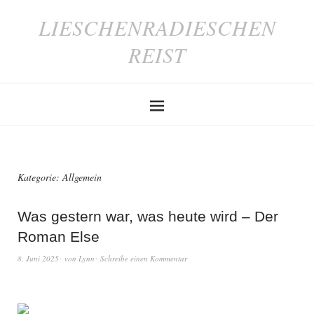
LIESCHENRADIESCHEN
REIST
Kategorie:
Allgemein
Was gestern war, was heute wird – Der
Roman Else
8. Juni 2025
von
Lynn
Schreibe einen Kommentar