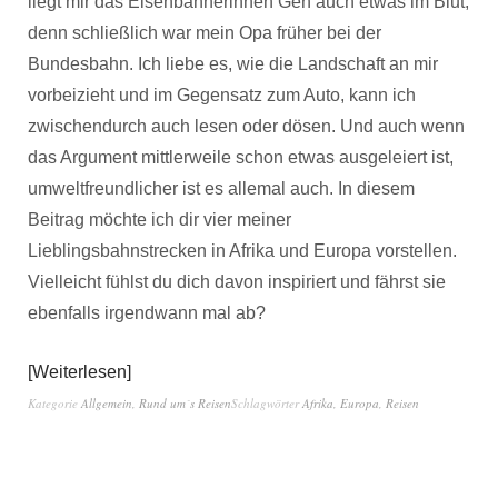
liegt mir das Eisenbahnerinnen Gen auch etwas im Blut,
denn schließlich war mein Opa früher bei der
Bundesbahn. Ich liebe es, wie die Landschaft an mir
vorbeizieht und im Gegensatz zum Auto, kann ich
zwischendurch auch lesen oder dösen. Und auch wenn
das Argument mittlerweile schon etwas ausgeleiert ist,
umweltfreundlicher ist es allemal auch. In diesem
Beitrag möchte ich dir vier meiner
Lieblingsbahnstrecken in Afrika und Europa vorstellen.
Vielleicht fühlst du dich davon inspiriert und fährst sie
ebenfalls irgendwann mal ab?
Weiterlesen
Kategorie
Allgemein
,
Rund um´s Reisen
Schlagwörter
Afrika
,
Europa
,
Reisen