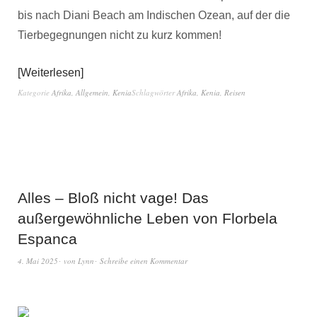
bis nach Diani Beach am Indischen Ozean, auf der die
Tierbegegnungen nicht zu kurz kommen!
Weiterlesen
Kategorie
Afrika
,
Allgemein
,
Kenia
Schlagwörter
Afrika
,
Kenia
,
Reisen
Alles – Bloß nicht vage! Das
außergewöhnliche Leben von Florbela
Espanca
4. Mai 2025
von
Lynn
Schreibe einen Kommentar